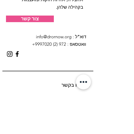
בקהילה שלהן.
צור קשר
דוא"ל
:
info@drornow.org
וואטסאפ
: 972 (2) 9997020+
השארו בקשר
דוא״ל
הרשם