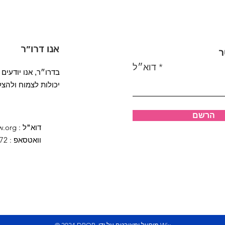
אנו דרו״ר
ר
דוא״ל
בדרו״ר, אנו יודעים
יכולות לצמוח ולהצל
הרשם
דוא"ל
:
w.org
וואטסאפ
: 972 (2) 9997020+